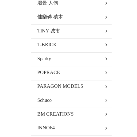
場景 人偶
佳樂磚 積木
TINY 城市
T-BRICK
Sparky
POPRACE
PARAGON MODELS
Schuco
BM CREATIONS
INNO64